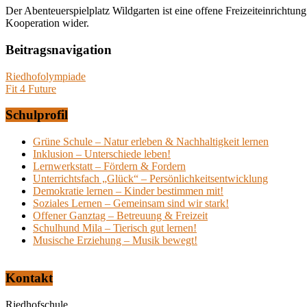
Der Abenteuerspielplatz Wildgarten ist eine offene Freizeiteinrichtu
Kooperation wider.
Beitragsnavigation
Riedhofolympiade
Fit 4 Future
Schulprofil
Grüne Schule – Natur erleben & Nachhaltigkeit lernen
Inklusion – Unterschiede leben!
Lernwerkstatt – Fördern & Fordern
Unterrichtsfach „Glück“ – Persönlichkeitsentwicklung
Demokratie lernen – Kinder bestimmen mit!
Soziales Lernen – Gemeinsam sind wir stark!
Offener Ganztag – Betreuung & Freizeit
Schulhund Mila – Tierisch gut lernen!
Musische Erziehung – Musik bewegt!
Kontakt
Riedhofschule