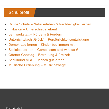
Schulprofil
Grüne Schule – Natur erleben & Nachhaltigkeit lernen
Inklusion – Unterschiede leben!
Lernwerkstatt – Fördern & Fordern
Unterrichtsfach „Glück“ – Persönlichkeitsentwicklung
Demokratie lernen – Kinder bestimmen mit!
Soziales Lernen – Gemeinsam sind wir stark!
Offener Ganztag – Betreuung & Freizeit
Schulhund Mila – Tierisch gut lernen!
Musische Erziehung – Musik bewegt!
Kontakt