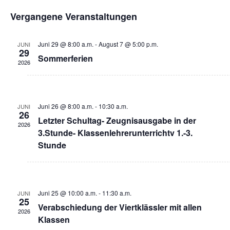
Datum
An
Suche
Vergangene Veranstaltungen
wählen.
Na
und
Juni 29 @ 8:00 a.m.
-
August 7 @ 5:00 p.m.
JUNI
Ansich
29
Sommerferien
2026
Naviga
Juni 26 @ 8:00 a.m.
-
10:30 a.m.
JUNI
26
Letzter Schultag- Zeugnisausgabe in der
2026
3.Stunde- Klassenlehrerunterrichtv 1.-3.
Stunde
Juni 25 @ 10:00 a.m.
-
11:30 a.m.
JUNI
25
Verabschiedung der Viertklässler mit allen
2026
Klassen