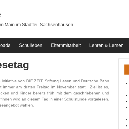
e
am Main im Stadtteil Sachsenhausen
oads
Schulleben
Elternmitarbeit
Lehren & Lernen
esetag
Initiative von DIE ZEIT, Stiftung Lesen und Deutsche Bahn
et immer am dritten Freitag im November statt. Ziel ist es,
cken und Kinder bereits früh mit dem geschriebenen und
r*innen wird an diesem Tag in einer Schulstunde vorgelesen.
Leseangebot wählen.